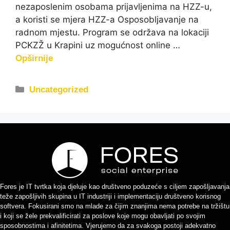
nezaposlenim osobama prijavljenima na HZZ-u,
a koristi se mjera HZZ-a Osposobljavanje na
radnom mjestu. Program se održava na lokaciji
PCKZŽ u Krapini uz mogućnost online …
Opširnije
Uncategorized
Fores je IT tvrtka koja djeluje kao društveno poduzeće s ciljem zapošljavanja
teže zapošljivih skupina u IT industriji i implementaciju društveno korisnog
softvera. Fokusirani smo na mlade za čijim znanjima nema potrebe na tržištu
i koji se žele prekvalificirati za poslove koje mogu obavljati po svojim
sposobnostima i afinitetima. Vjerujemo da za svakoga postoji adekvatno